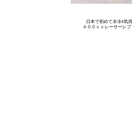
日本で初めて水冷4気筒D
４００ｃｃレーサーレプ